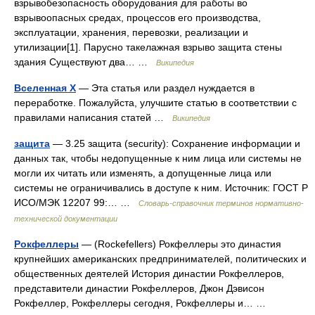
взрывобезопасность оборудования для работы во
взрывоопасных средах, процессов его производства,
эксплуатации, хранения, перевозки, реализации и
утилизации[1]. Парусно такелажная взрыво защита стены
здания Существуют два… …
Википедия
Вселенная X
— Эта статья или раздел нуждается в
переработке. Пожалуйста, улучшите статью в соответствии с
правилами написания статей …
Википедия
защита
— 3.25 защита (security): Сохранение информации и
данных так, чтобы недопущенные к ним лица или системы не
могли их читать или изменять, а допущенные лица или
системы не ограничивались в доступе к ним. Источник: ГОСТ Р
ИСО/МЭК 12207 99:… …
Словарь-справочник терминов нормативно-
технической документации
Рокфеллеры
— (Rockefellers) Рокфеллеры это династия
крупнейших американских предпринимателей, политических и
общественных деятелей История династии Рокфеллеров,
представители династии Рокфеллеров, Джон Дэвисон
Рокфеллер, Рокфеллеры сегодня, Рокфеллеры и… …