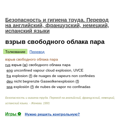
Безопасность и гигиена труда. Перевод
на английский, французский, немецкий,
испанский языки
взрыв свободного облака пара
Толкование
Перевод
взрыв свободного облака пара
rus
взрыв (
м
) свободного облака пара
eng
unconfined vapour cloud explosion, UVCE
fra
explosion (
f
) de nuages de vapeurs non confinées
deu
nicht begrenzte Gaswolkenexplosion (
f
)
spa
explosión (
f
) de nubes de vapor no confinadas
Безопасность и гигиена труда. Перевод на английский, французский, немецкий,
испанский языки. - Женева
.
1993
.
Игры ⚽
Нужно решить контрольную?